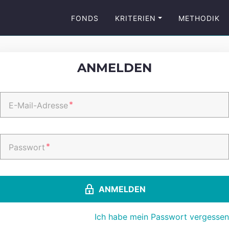
FONDS
KRITERIEN
METHODIK
ANMELDEN
*
E-Mail-Adresse
*
Passwort
ANMELDEN
Ich habe mein Passwort vergessen