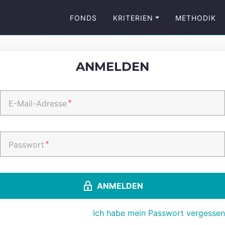
FONDS
KRITERIEN
METHODIK
ANMELDEN
*
E-Mail-Adresse
*
Passwort
ANMELDEN
Ich habe mein Passwort vergessen